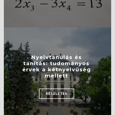
Nyelvtanulás és
tanítás: tudományos
érvek a kétnyelvűség
mellett
RÉSZLETEK