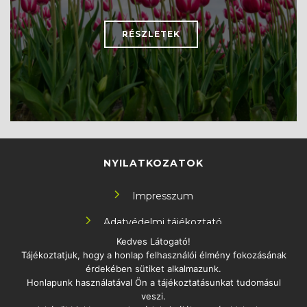
RÉSZLETEK
NYILATKOZATOK
Impresszum
Adatvédelmi tájékoztató
Kedves Látogató!
Tájékoztatjuk, hogy a honlap felhasználói élmény fokozásának
KÖVESS MINKET!
érdekében sütiket alkalmazunk.
Honlapunk használatával Ön a tájékoztatásunkat tudomásul
veszi.