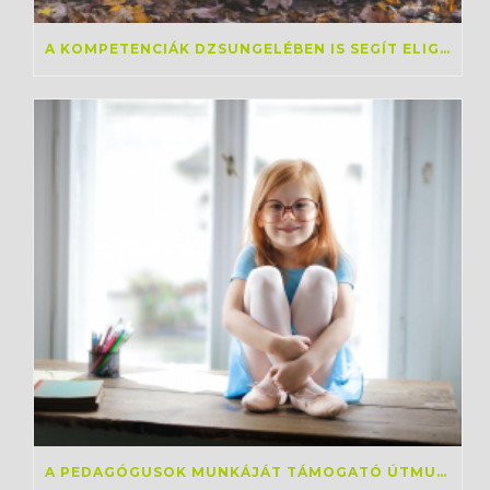
A KOMPETENCIÁK DZSUNGELÉBEN IS SEGÍT ELIGAZODNI AZ OKTATÁS 2030
A PEDAGÓGUSOK MUNKÁJÁT TÁMOGATÓ ÚTMUTATÓ KÉSZÜLT LÁTÁSSÉRÜLT DIÁKOK OKTATÁSÁHOZ