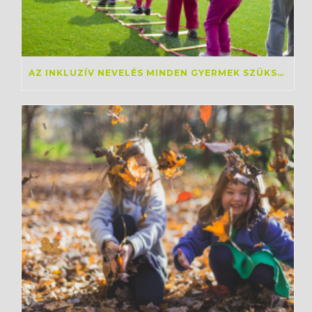
AZ INKLUZÍV NEVELÉS MINDEN GYERMEK SZÜKSÉGLETEIT KÉPES KIELÉGÍTENI