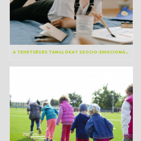
A TEHETSÉGES TANULÓKAT SZOCIO-EMOCIONÁLIS TÉREN IS TÁMOGATNI KELL