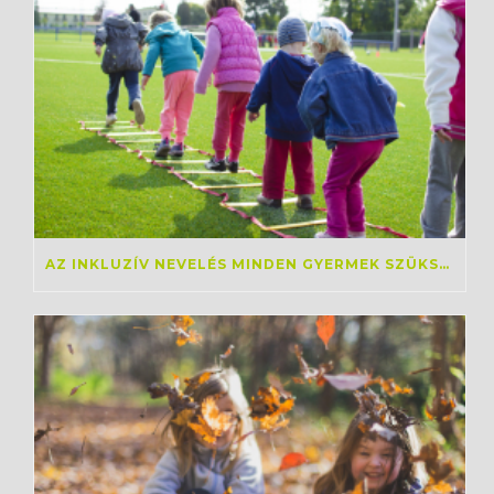
AZ INKLUZÍV NEVELÉS MINDEN GYERMEK SZÜKSÉGLETEIT KÉPES KIELÉGÍTENI