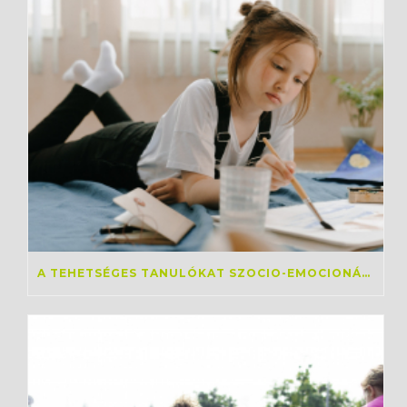
A TEHETSÉGES TANULÓKAT SZOCIO-EMOCIONÁLIS TÉREN IS TÁMOGATNI KELL