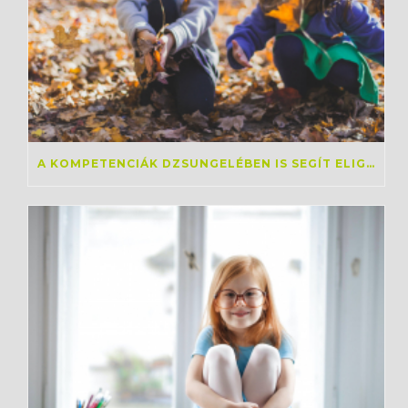
A KOMPETENCIÁK DZSUNGELÉBEN IS SEGÍT ELIGAZODNI AZ OKTATÁS 2030