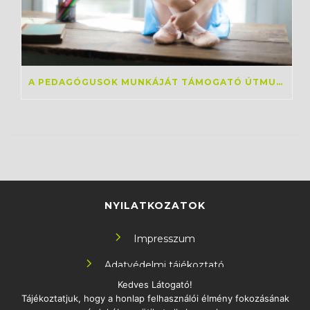
A PEDAGÓGUSOK MUNKÁJÁT TÁMOGATÓ ÚTMUTATÓ KÉSZÜLT LÁTÁSSÉRÜLT DIÁKOK OKTATÁSÁHOZ
NYILATKOZATOK
Impresszum
Adatvédelmi tájékoztató
Kedves Látogató!
Tájékoztatjuk, hogy a honlap felhasználói élmény fokozásának
KÖVESS MINKET!