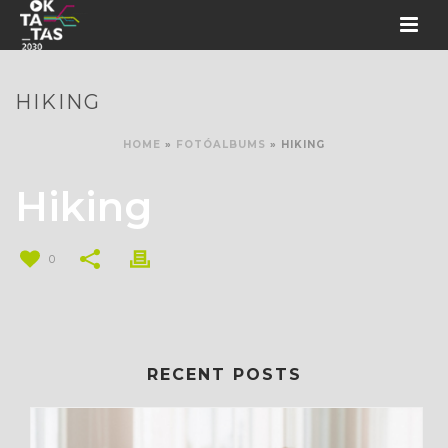
HIKING
HOME
»
FOTÓALBUMS
»
HIKING
Hiking
0
RECENT POSTS