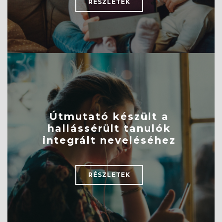
RÉSZLETEK
Útmutató készült a
hallássérült tanulók
integrált neveléséhez
RÉSZLETEK