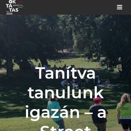
Tanítva
tanulunk
igazán – a