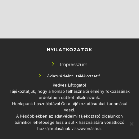
NYILATKOZATOK
Impresszum
Adatvédelmi tájékoztató
Kedves Látogató!
Tájékoztatjuk, hogy a honlap felhasználói élmény fokozásának
KÖVESS MINKET!
érdekében sütiket alkalmazunk.
Honlapunk használatával Ön a tájékoztatásunkat tudomásul
veszi.
A későbbiekben az adatvédelmi tájékoztató oldalunkon
bármikor lehetősége lesz a sütik használatára vonatkozó
ELÉRHETŐSÉG
hozzájárulásának visszavonására.
1097 Budapest Könyves Kálmán körút 12-14.