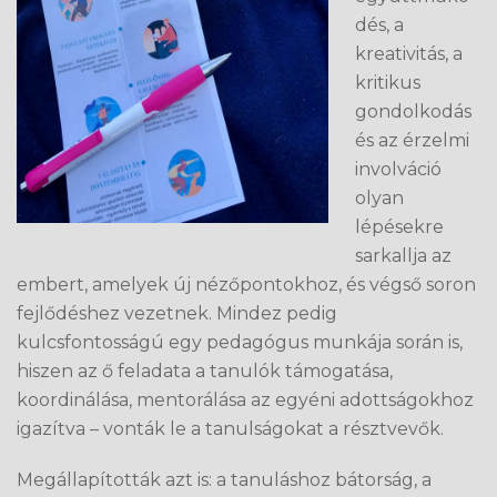
dés, a
kreativitás, a
kritikus
gondolkodás
és az érzelmi
involváció
olyan
lépésekre
sarkallja az
embert, amelyek új nézőpontokhoz, és végső soron
fejlődéshez vezetnek. Mindez pedig
kulcsfontosságú egy pedagógus munkája során is,
hiszen az ő feladata a tanulók támogatása,
koordinálása, mentorálása az egyéni adottságokhoz
igazítva – vonták le a tanulságokat a résztvevők.
Megállapították azt is: a tanuláshoz bátorság, a