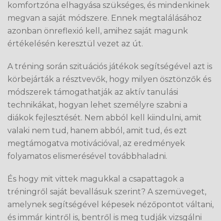
komfortzóna elhagyása szükséges, és mindenkinek
megvan a saját módszere. Ennek megtalálásához
azonban önreflexió kell, amihez saját magunk
értékelésén keresztül vezet az út.
A tréning során szituációs játékok segítségével azt is
körbejárták a résztvevők, hogy milyen ösztönzők és
módszerek támogathatják az aktív tanulási
technikákat, hogyan lehet személyre szabni a
diákok fejlesztését. Nem abból kell kiindulni, amit
valaki nem tud, hanem abból, amit tud, és ezt
megtámogatva motivációval, az eredmények
folyamatos elismerésével továbbhaladni.
És hogy mit vittek magukkal a csapattagok a
tréningről saját bevallásuk szerint? A szemüveget,
amelynek segítségével képesek nézőpontot váltani,
és immár kintről is, bentről is meg tudják vizsgálni