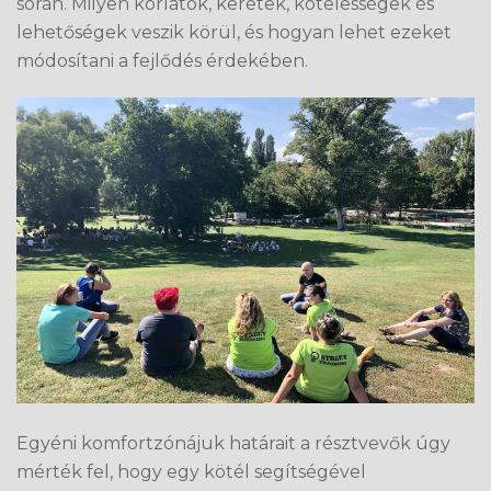
során. Milyen korlátok, keretek, kötelességek és
lehetőségek veszik körül, és hogyan lehet ezeket
módosítani a fejlődés érdekében.
Egyéni komfortzónájuk határait a résztvevők úgy
mérték fel, hogy egy kötél segítségével