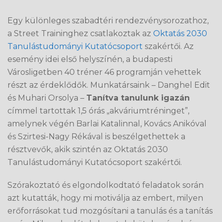
Egy különleges szabadtéri rendezvénysorozathoz,
a Street Traininghez csatlakoztak az
Oktatás 2030
Tanulástudományi Kutatócsoport
szakértői. Az
esemény idei első helyszínén, a budapesti
Városligetben 40 tréner 46 programján vehettek
részt az érdeklődők. Munkatársaink – Danghel Edit
és Muhari Orsolya –
Tanítva tanulunk igazán
címmel tartottak 1,5 órás „akváriumtréninget”,
amelynek végén Barlai Katalinnal, Kovács Anikóval
és Szirtesi-Nagy Rékával is beszélgethettek a
résztvevők, akik szintén az Oktatás 2030
Tanulástudományi Kutatócsoport szakértői.
Szórakoztató és elgondolkodtató feladatok során
azt kutatták, hogy mi motiválja az embert, milyen
erőforrásokat tud mozgósítani a tanulás és a tanítás