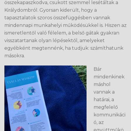
összekapaszkodva, csukott szemmel lesétáltak a
Királydombról. Gyorsan kiderült, hogy a
tapasztalatok szoros összefüggésben vannak
mindennapi munkahelyi működésükkel is. Hiszen az
ismeretlentől való félelem, a belső gátak gyakran
visszatartanak olyan lépésektől, amelyeket
egyébként megtennénk, ha tudjuk: számíthatunk
másokra.
Bár
mindenkinek
máshol
vannak a
határai, a
megfelelő
kommunikáci
ó, az
együttműkö