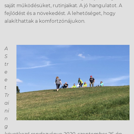
saját működésüket, rutinjaikat. A jó hangulatot. A
fejlődést és a növekedést. A lehetőséget, hogy
alakíthattak a komfortzónájukon.
A
S
tr
e
e
t
Tr
ai
ni
n
g