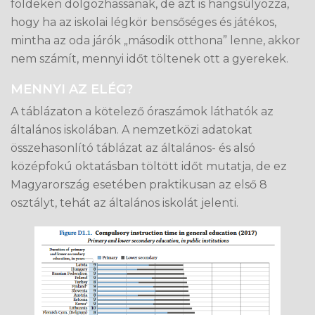
földeken dolgozhassanak, de azt is hangsúlyozza,
hogy ha az iskolai légkör bensőséges és játékos,
mintha az oda járók „második otthona” lenne, akkor
nem számít, mennyi időt töltenek ott a gyerekek.
MENNYI AZ ELÉG?
A táblázaton a kötelező óraszámok láthatók az
általános iskolában. A nemzetközi adatokat
összehasonlító táblázat az általános- és alsó
középfokú oktatásban töltött időt mutatja, de ez
Magyarország esetében praktikusan az első 8
osztályt, tehát az általános iskolát jelenti.