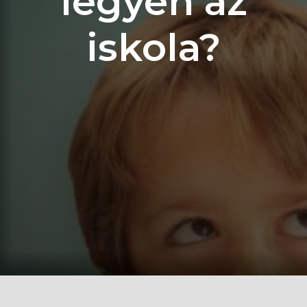
legyen az
iskola?