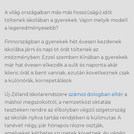
A világ országaiban más-más hosszúságú időt
töltenek iskolában a gyerekek. Vajon melyik modell
a legeredményesebb?
Finnországban a gyerekek hét évesen kezdenek
iskolába járni és napi öt órát töltenek az
intézményben. Ezzel szemben Kínában a gyerekek
már hat évesen elkezdik a sulit és naponta akár
kilenc órát is bent vannak, ezután következnek csak
a különórák, korrepetálások.
Új-Zéland iskolarendszere
számos dologban eltér
a
máshol megszokottól, a nemzetközi oktatási
teszteken rendre az élbolyban végző szigetország
az iskolák nyitva tartási rendjében is különutas. A
tanévet négy, pár hónapos részre osztják,
amelyeket kéthetes szünetek követnek, év végén