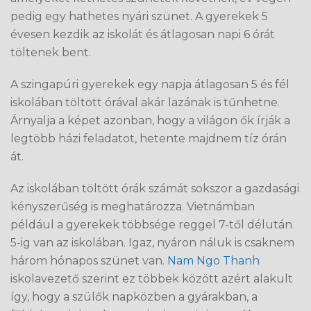
pedig egy hathetes nyári szünet. A gyerekek 5
évesen kezdik az iskolát és átlagosan napi 6 órát
töltenek bent.
A szingapúri gyerekek egy napja átlagosan 5 és fél
iskolában töltött órával akár lazának is tűnhetne.
Árnyalja a képet azonban, hogy a világon ők írják a
legtöbb házi feladatot, hetente majdnem tíz órán
át.
Az iskolában töltött órák számát sokszor a gazdasági
kényszerűség is meghatározza. Vietnámban
például a gyerekek többsége reggel 7-től délután
5-ig van az iskolában. Igaz, nyáron náluk is csaknem
három hónapos szünet van.
Nam Ngo Thanh
iskolavezető szerint ez többek között azért alakult
így, hogy a szülők napközben a gyárakban, a