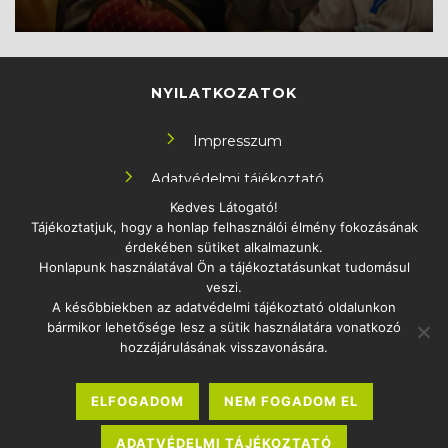
NYILATKOZATOK
Impresszum
Adatvédelmi tájékoztató
Kedves Látogató!
Tájékoztatjuk, hogy a honlap felhasználói élmény fokozásának
KÖVESS MINKET!
érdekében sütiket alkalmazunk.
Honlapunk használatával Ön a tájékoztatásunkat tudomásul
veszi.
A későbbiekben az adatvédelmi tájékoztató oldalunkon
bármikor lehetősége lesz a sütik használatára vonatkozó
ELÉRHETŐSÉG
hozzájárulásának visszavonására.
1097 Budapest Könyves Kálmán körút 12-14.
ELFOGADOM
NEM FOGADOM EL
info.oktatas2030@uni-eszterhazy.hu
Sajtó
ADATVÉDELMI TÁJÉKOZTATÓ