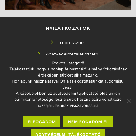
NYILATKOZATOK
Impresszum
Adatvédelmi tájékoztató
Kedves Látogató!
Tájékoztatjuk, hogy a honlap felhasználói élmény fokozásának
KÖVESS MINKET!
érdekében sütiket alkalmazunk.
Honlapunk használatával Ön a tájékoztatásunkat tudomásul
veszi.
A későbbiekben az adatvédelmi tájékoztató oldalunkon
bármikor lehetősége lesz a sütik használatára vonatkozó
ELÉRHETŐSÉG
hozzájárulásának visszavonására.
1097 Budapest Könyves Kálmán körút 12-14.
ELFOGADOM
NEM FOGADOM EL
info.oktatas2030@uni-eszterhazy.hu
Sajtó
ADATVÉDELMI TÁJÉKOZTATÓ