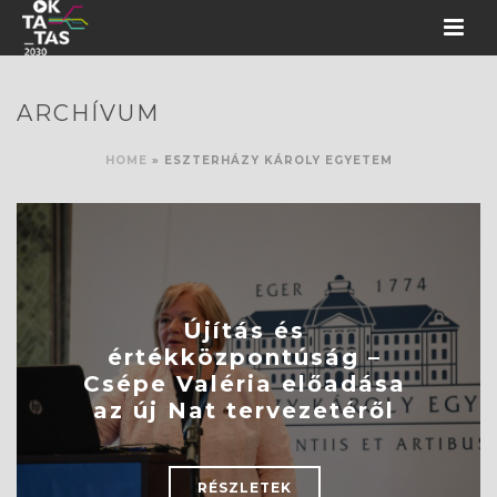
ARCHÍVUM
HOME
»
ESZTERHÁZY KÁROLY EGYETEM
Újítás és
értékközpontúság –
Csépe Valéria előadása
az új Nat tervezetéről
RÉSZLETEK