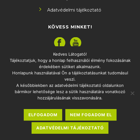
Adatvédelmi tájékoztató
KÖVESS MINKET!
Kedves Látogató!
Tájékoztatjuk, hogy a honlap felhasználói élmény fokozásának
ELÉRHETŐSÉG
érdekében sütiket alkalmazunk.
Honlapunk használatával Ön a tájékoztatásunkat tudomásul
1097 Budapest Könyves Kálmán körút 12-14.
veszi.
info.oktatas2030@uni-eszterhazy.hu
A későbbiekben az adatvédelmi tájékoztató oldalunkon
Sajtó
bármikor lehetősége lesz a sütik használatára vonatkozó
sajto.oktatas2030@uni-eszterhazy.hu
hozzájárulásának visszavonására.
ELFOGADOM
NEM FOGADOM EL
ADATVÉDELMI TÁJÉKOZTATÓ