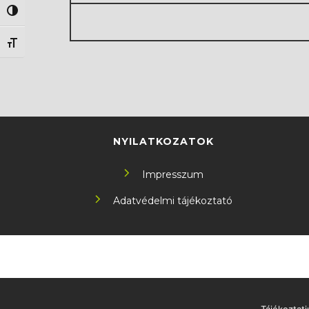
Nagy kontraszt váltása
Betűméret váltása
NYILATKOZATOK
Impresszum
Adatvédelmi tájékoztató