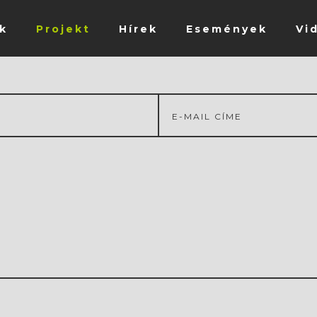
k
Projekt
Hírek
Események
Vi
E-
mail
címed