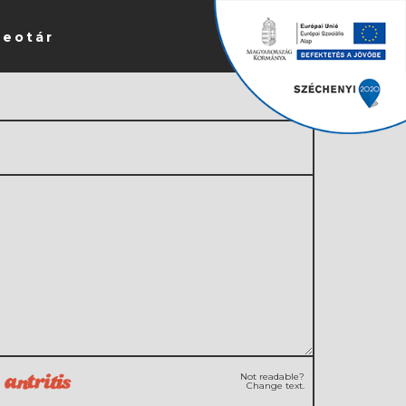
deotár
Not readable?
Change text.