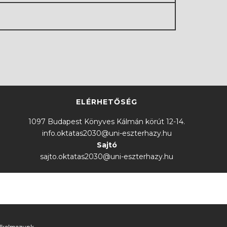
ELÉRHETŐSÉG
1097 Budapest Könyves Kálmán körút 12-14.
info.oktatas2030@uni-eszterhazy.hu
Sajtó
sajto.oktatas2030@uni-eszterhazy.hu