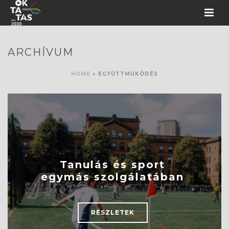
ARCHÍVUM
HOME
»
EGYÜTTMŰKÖDÉS
Tanulás és sport
egymás szolgálatában
RÉSZLETEK