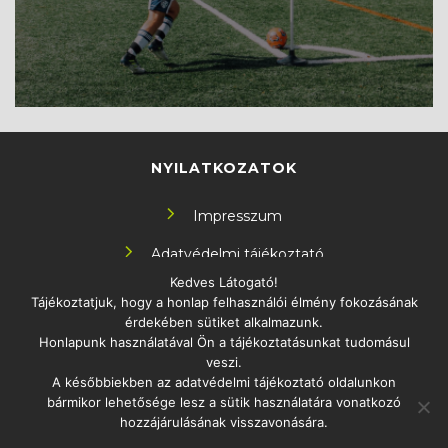
NYILATKOZATOK
Impresszum
Adatvédelmi tájékoztató
Kedves Látogató!
Tájékoztatjuk, hogy a honlap felhasználói élmény fokozásának
KÖVESS MINKET!
érdekében sütiket alkalmazunk.
Honlapunk használatával Ön a tájékoztatásunkat tudomásul
veszi.
A későbbiekben az adatvédelmi tájékoztató oldalunkon
bármikor lehetősége lesz a sütik használatára vonatkozó
ELÉRHETŐSÉG
hozzájárulásának visszavonására.