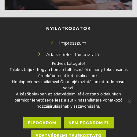
NYILATKOZATOK
Impresszum
Adatvédelmi tájékoztató
Kedves Látogató!
Tájékoztatjuk, hogy a honlap felhasználói élmény fokozásának
KÖVESS MINKET!
érdekében sütiket alkalmazunk.
Honlapunk használatával Ön a tájékoztatásunkat tudomásul
veszi.
A későbbiekben az adatvédelmi tájékoztató oldalunkon
bármikor lehetősége lesz a sütik használatára vonatkozó
ELÉRHETŐSÉG
hozzájárulásának visszavonására.
1097 Budapest Könyves Kálmán körút 12-14.
ELFOGADOM
NEM FOGADOM EL
info.oktatas2030@uni-eszterhazy.hu
Sajtó
ADATVÉDELMI TÁJÉKOZTATÓ