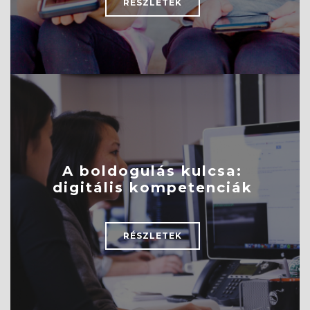
RÉSZLETEK
A boldogulás kulcsa:
digitális kompetenciák
RÉSZLETEK