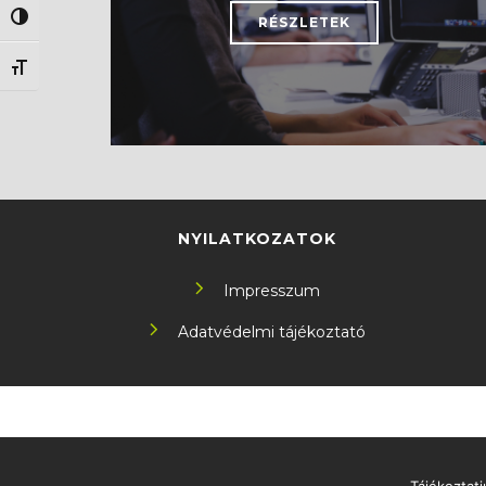
Nagy kontraszt váltása
RÉSZLETEK
Betűméret váltása
NYILATKOZATOK
Impresszum
Adatvédelmi tájékoztató