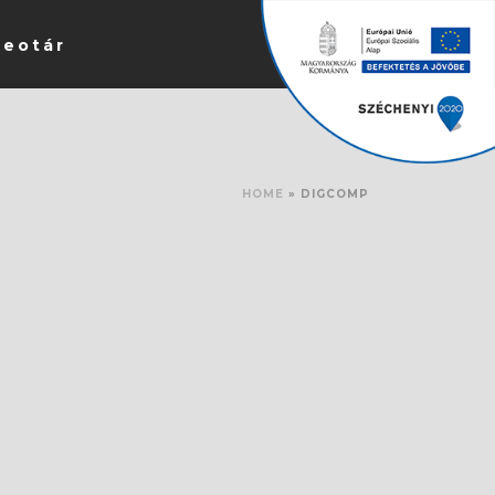
deotár
HOME
»
DIGCOMP