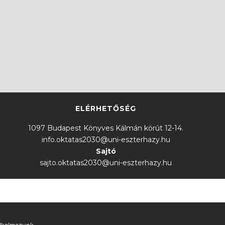
ELÉRHETŐSÉG
1097 Budapest Könyves Kálmán körút 12-14.
info.oktatas2030@uni-eszterhazy.hu
Sajtó
sajto.oktatas2030@uni-eszterhazy.hu