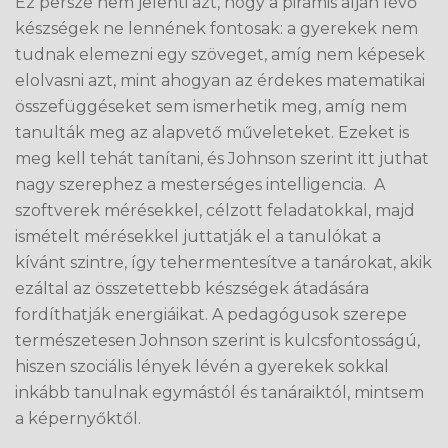
Ez persze nem jelenti azt, hogy a piramis alján lévő
készségek ne lennének fontosak: a gyerekek nem
tudnak elemezni egy szöveget, amíg nem képesek
elolvasni azt, mint ahogyan az érdekes matematikai
összefüggéseket sem ismerhetik meg, amíg nem
tanulták meg az alapvető műveleteket. Ezeket is
meg kell tehát tanítani, és Johnson szerint itt juthat
nagy szerephez a mesterséges intelligencia. A
szoftverek mérésekkel, célzott feladatokkal, majd
ismételt mérésekkel juttatják el a tanulókat a
kívánt szintre, így tehermentesítve a tanárokat, akik
ezáltal az összetettebb készségek átadására
fordíthatják energiáikat. A pedagógusok szerepe
természetesen Johnson szerint is kulcsfontosságú,
hiszen szociális lények lévén a gyerekek sokkal
inkább tanulnak egymástól és tanáraiktól, mintsem
a képernyőktől.