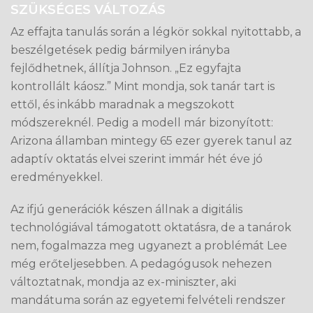
SZÜKSÉGES VÁLTOZÁS
Az effajta tanulás során a légkör sokkal nyitottabb, a
beszélgetések pedig bármilyen irányba
fejlődhetnek, állítja Johnson. „Ez egyfajta
kontrollált káosz.” Mint mondja, sok tanár tart is
ettől, és inkább maradnak a megszokott
módszereknél. Pedig a modell már bizonyított:
Arizona államban mintegy 65 ezer gyerek tanul az
adaptív oktatás elvei szerint immár hét éve jó
eredményekkel.
Az ifjú generációk készen állnak a digitális
technológiával támogatott oktatásra, de a tanárok
nem, fogalmazza meg ugyanezt a problémát Lee
még erőteljesebben. A pedagógusok nehezen
változtatnak, mondja az ex-miniszter, aki
mandátuma során az egyetemi felvételi rendszer