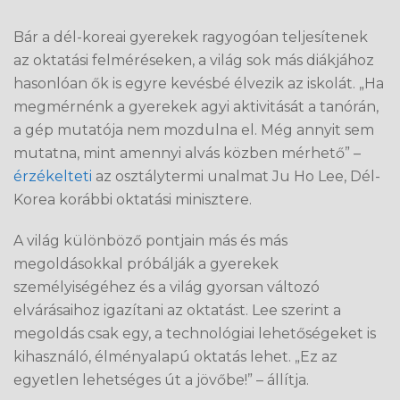
Bár a dél-koreai gyerekek ragyogóan teljesítenek
az oktatási felméréseken, a világ sok más diákjához
hasonlóan ők is egyre kevésbé élvezik az iskolát. „Ha
megmérnénk a gyerekek agyi aktivitását a tanórán,
a gép mutatója nem mozdulna el. Még annyit sem
mutatna, mint amennyi alvás közben mérhető” –
érzékelteti
az osztálytermi unalmat Ju Ho Lee, Dél-
Korea korábbi oktatási minisztere.
A világ különböző pontjain más és más
megoldásokkal próbálják a gyerekek
személyiségéhez és a világ gyorsan változó
elvárásaihoz igazítani az oktatást. Lee szerint a
megoldás csak egy, a technológiai lehetőségeket is
kihasználó, élményalapú oktatás lehet. „Ez az
egyetlen lehetséges út a jövőbe!” – állítja.